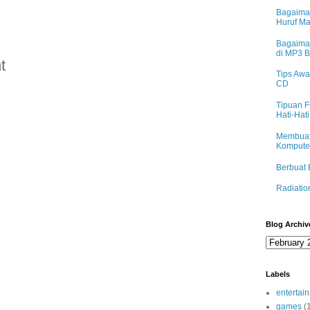
Bagaima
Huruf M
Bagaima
di MP3 
t
Tips Awa
CD
Tipuan F
Hati-Hati
Membuat
Komputer
Berbuat 
Radiatio
Blog Archiv
Labels
entertai
games
(