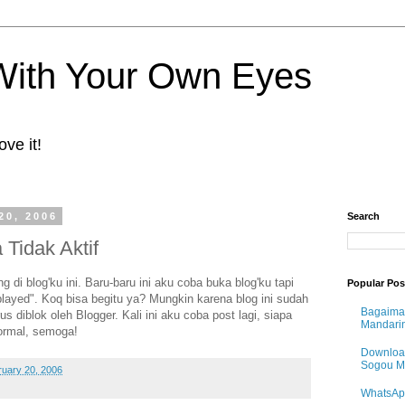
 With Your Own Eyes
ove it!
20, 2006
Search
Tidak Aktif
 di blog'ku ini. Baru-baru ini aku coba buka blog'ku tapi
Popular Pos
ayed". Koq bisa begitu ya? Mungkin karena blog ini sudah
Bagaima
us diblok oleh Blogger. Kali ini aku coba post lagi, siapa
Mandari
normal, semoga!
Downloa
Sogou 
uary 20, 2006
WhatsAp