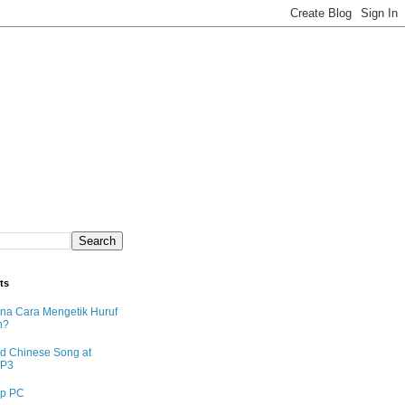
ts
na Cara Mengetik Huruf
n?
d Chinese Song at
MP3
p PC