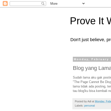
Prove It
Don't just believe, pr
Monday, February 
Blog yang Lama 
Sudah lama aku gak posting
"The Page Cannot Be Displ
lama tidak ada posting, ter
tau blog'ku bisa kembali 
Posted by
Adi
at
Monday, Febr
Labels:
personal