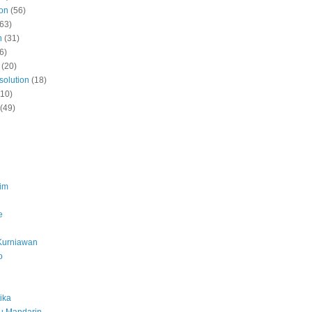
ion
(56)
(63)
n
(31)
6)
(20)
solution
(18)
(10)
(49)
lim
e
Kurniawan
o
ika
gu Mandarin