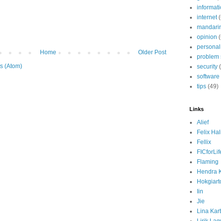
informat
internet
mandari
opinion
(
personal
Home
Older Post
problem 
s (Atom)
security
software
tips
(49)
Links
Alief
Felix Ha
Fellix
FICforLif
Flaming
Hendra 
Hokgiart
Iin
Jie
Lina Kart
Lirik La