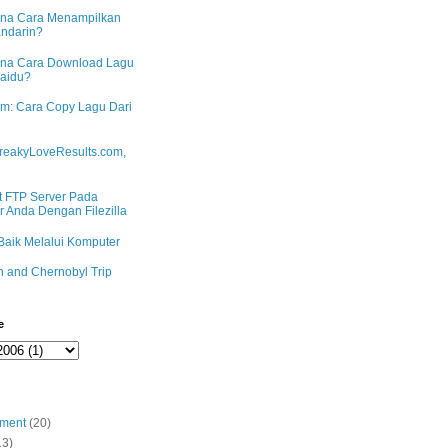
na Cara Menampilkan
andarin?
na Cara Download Lagu
Baidu?
m: Cara Copy Lagu Dari
reakyLoveResults.com,
 FTP Server Pada
 Anda Dengan Filezilla
Baik Melalui Komputer
n and Chernobyl Trip
e
nment
(20)
13)