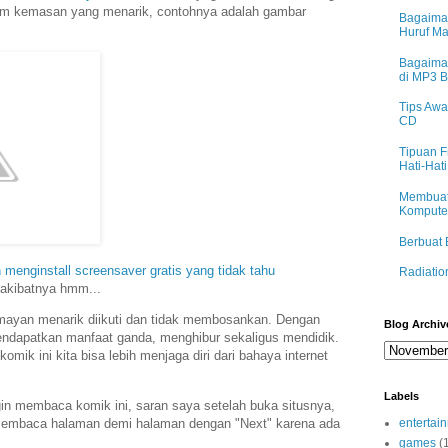
am kemasan yang menarik, contohnya adalah gambar
Bagaima
Huruf M
Bagaima
di MP3 
Tips Awa
CD
Tipuan F
Hati-Hati
Membuat
Komputer
Berbuat 
 menginstall screensaver gratis yang tidak tahu
Radiatio
akibatnya hmm...
umayan menarik diikuti dan tidak membosankan. Dengan
Blog Archiv
endapatkan manfaat ganda, menghibur sekaligus mendidik.
mik ini kita bisa lebih menjaga diri dari bahaya internet
Labels
ngin membaca komik ini, saran saya setelah buka situsnya,
alu membaca halaman demi halaman dengan "Next" karena ada
entertai
games
(