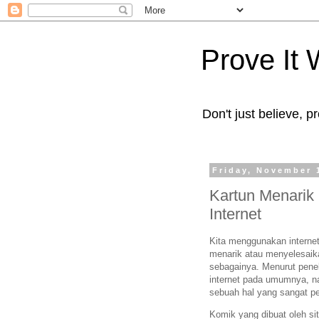
Prove It
Don't just believe, pr
Friday, November 
Kartun Menarik
Internet
Kita menggunakan interne
menarik atau menyelesaika
sebagainya. Menurut penel
internet pada umumnya, n
sebuah hal yang sangat pe
Komik yang dibuat oleh s