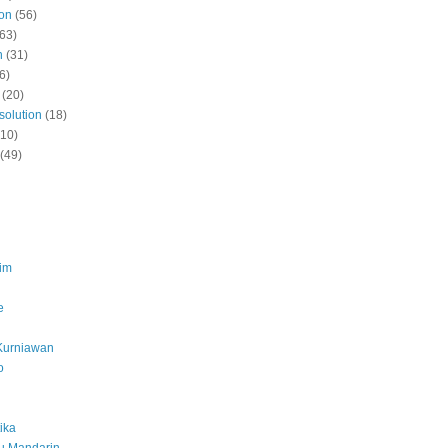
ion
(56)
(63)
n
(31)
6)
(20)
solution
(18)
(10)
(49)
lim
e
Kurniawan
o
ika
gu Mandarin