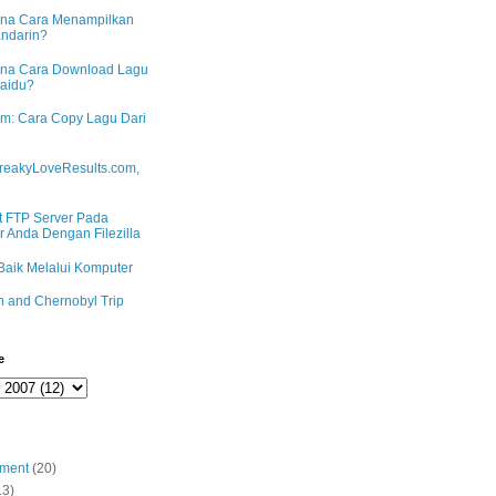
na Cara Menampilkan
andarin?
na Cara Download Lagu
Baidu?
m: Cara Copy Lagu Dari
reakyLoveResults.com,
 FTP Server Pada
 Anda Dengan Filezilla
Baik Melalui Komputer
n and Chernobyl Trip
e
nment
(20)
13)