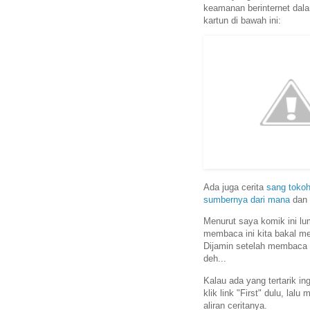
keamanan berinternet dal
kartun di bawah ini:
Ada juga cerita
sang tokoh
sumbernya dari mana
dan 
Menurut saya komik ini l
membaca ini kita bakal m
Dijamin setelah membaca ko
deh...
Kalau ada yang tertarik i
klik link "First" dulu, l
aliran ceritanya.