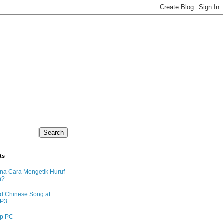
ts
na Cara Mengetik Huruf
n?
d Chinese Song at
MP3
p PC