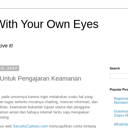
 With Your Own Eyes
ove it!
16, 2007
Search
 Untuk Pengajaran Keamanan
Popular Pos
t pada umumnya karena ingin melakukan suatu hal yang
Bagaima
n tugas tertentu misalnya chatting, mencari informasi, dan
Mandari
itian, keamanan bukanlah tujuan utama dari pengguna
Downloa
amun aman dari bahaya internet tentu saja merupakan
Sogou 
nting.
WhatsAp
itus web
SecurityCartoon.com
menyuguhkan cerita tentang