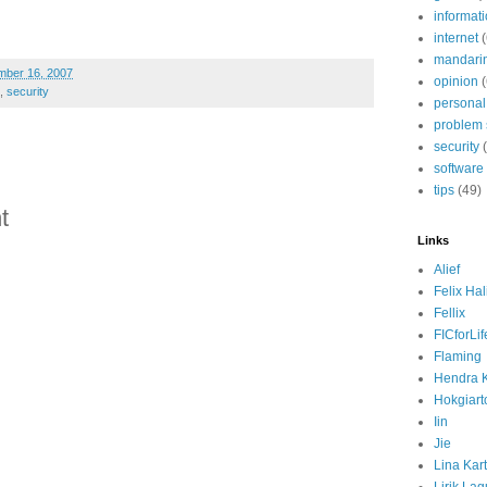
informat
internet
mandari
mber 16, 2007
opinion
(
,
security
personal
problem 
security
software
tips
(49)
t
Links
Alief
Felix Ha
Fellix
FICforLif
Flaming
Hendra 
Hokgiart
Iin
Jie
Lina Kart
Lirik La