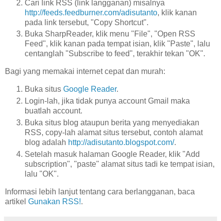
Cari link RSS (link langganan) misalnya
http://feeds.feedburner.com/adisutanto
, klik kanan
pada link tersebut, "Copy Shortcut".
Buka SharpReader, klik menu "File", "Open RSS
Feed", klik kanan pada tempat isian, klik "Paste", lalu
centanglah "Subscribe to feed", terakhir tekan "OK".
Bagi yang memakai internet cepat dan murah:
Buka situs
Google Reader
.
Login-lah, jika tidak punya account Gmail maka
buatlah account.
Buka situs blog ataupun berita yang menyediakan
RSS, copy-lah alamat situs tersebut, contoh alamat
blog adalah
http://adisutanto.blogspot.com/
.
Setelah masuk halaman Google Reader, klik "Add
subscription", "paste" alamat situs tadi ke tempat isian,
lalu "OK".
Informasi lebih lanjut tentang cara berlangganan, baca
artikel
Gunakan RSS!
.